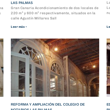
L
LAS PALMAS
L
ma
Gran Canaria Acondicionamiento de dos locales de
n
u
220 m² y 600 m² respectivamente, situados en la
calle Agustín Millares Sall
Leer más »
Le
REFORMA Y AMPLIACIÓN DEL COLEGIO DE
E
NOTARIOS LAS PALMAS
R