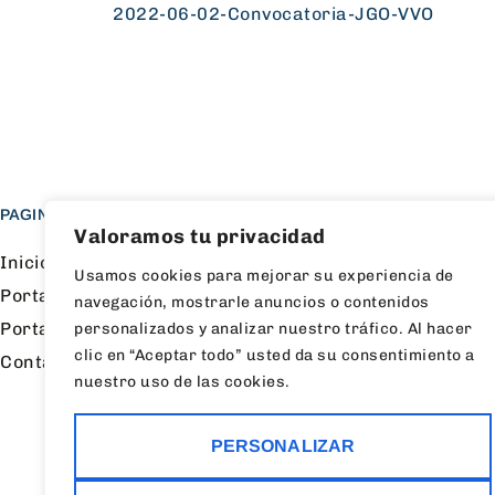
2022-06-02-Convocatoria-JGO-VVO
PAGINAS
SERVICIOS
Valoramos tu privacidad
Inicio
Edificación
Usamos cookies para mejorar su experiencia de
Portal de proveedores
Carreteras
navegación, mostrarle anuncios o contenidos
Portal de empleo
Viviendas
personalizados y analizar nuestro tráfico. Al hacer
clic en “Aceptar todo” usted da su consentimiento a
Contacto
Rehabilitación
nuestro uso de las cookies.
PERSONALIZAR