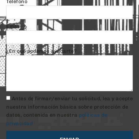
Teléfono
Email
¿En qué podemos ayudarte?
Antes de firmar/enviar tu solicitud, lea y acepte
nuestra información básica sobre protección de
datos, contenida en nuestra
políticas de
privacidad