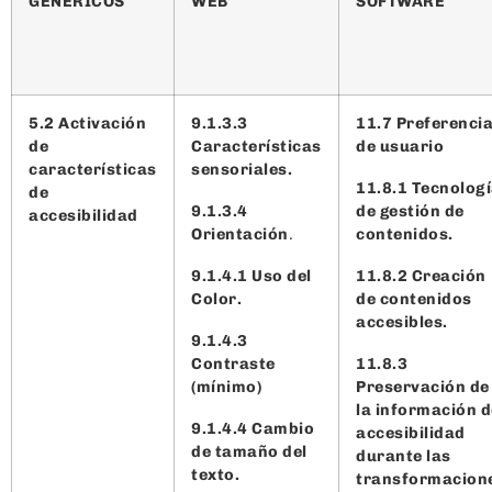
GENÉRICOS
WEB
SOFTWARE
5.2 Activación
9.1.3.3
11.7 Preferenci
de
Características
de usuario
características
sensoriales.
11.8.1 Tecnolog
de
9.1.3.4
de gestión de
accesibilidad
Orientación
.
contenidos.
9.1.4.1 Uso del
11.8.2 Creación
Color.
de contenidos
accesibles.
9.1.4.3
Contraste
11.8.3
(mínimo)
Preservación de
la información d
9.1.4.4 Cambio
accesibilidad
de tamaño del
durante las
texto.
transformacion