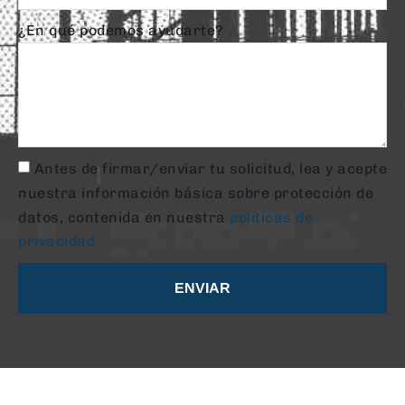
¿En qué podemos ayudarte?
Antes de firmar/enviar tu solicitud, lea y acepte
nuestra información básica sobre protección de
datos, contenida en nuestra
políticas de
privacidad
ENVIAR