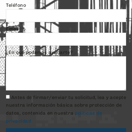
Teléfono
Email
¿En qué podemos ayudarte?
Antes de firmar/enviar tu solicitud, lea y acepte
nuestra información básica sobre protección de
datos, contenida en nuestra
políticas de
privacidad