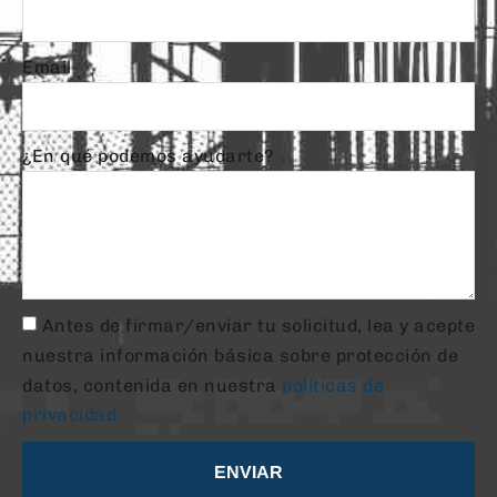
Email
¿En qué podemos ayudarte?
Antes de firmar/enviar tu solicitud, lea y acepte
nuestra información básica sobre protección de
datos, contenida en nuestra
políticas de
privacidad
ENVIAR