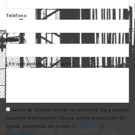
Teléfono
Email
¿En qué podemos ayudarte?
Antes de firmar/enviar tu solicitud, lea y acepte
nuestra información básica sobre protección de
datos, contenida en nuestra
políticas de
privacidad